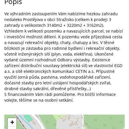
Popis
Ve výhradním zastoupením Vám nabízíme hezkou zahradu
nedaleko Prostějova v obci Stražisko (celkem k prodeji 3
zahrady o velikostech 3140m2 + 3220m2 + 3162m2).
Vzhledem k velikosti pozemku a navazujících parcel, se nabízí
i investiční možnost dělení. K pozemku vede příjezdová cesta
a navazují rekreační objekty, chaty, chalupy a les. V těsné
blízkosti je zástavba pro rodinné bydlení i rekreační objekty,
včetně inženýrských sítí (plyn, voda, elektřina). Ukončené
vydané územní rozhodnutí Odboru výstavby. Existence
zařízení distribuční soustavy (elektrická síť) ve vlastnictví EGD
a.s. a sítě elektronických komunikací CETIN a.s. Přípustné
využití (orná půda, pastvina, vodohospodářské zařízení,
dočasné stavby pro letní ustájení hospodářských zvířat,
drobné stavby sakrální, dřevěné přístřešky,..)
S financováním Vám rádi pomůžeme. Pro bližší informace
volejte, těšíme se na osobní setkání.
+