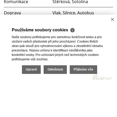
Komunikace
Štěrková, Šotolina
Doprava
Vlak, Silnice, Autobus
×
Soubory ke stažení
Používáme soubory cookies
ℹ
video YouTube
Naše soubory potřebujeme pro samotnou funkčnost webu a pro
0228 (1)
uložení vašich předvoleb při jeho procházení. Cookies třetích
stran pak slouží pro vyhodnocování výkonu a zkvalitnění obsahu
prezentace. Nejsou určeny k identifikaci návštěvníka jako
konkrétní osoby. Pro uchování jiných než technických cookies
potřebujeme váš souhlas.
2026 © Jan Tichý, všechna práva vyhrazena |
Upravit
Odmítnout
Přijímám vše
Povinně zveřejňované informace
|
Povinná dokumentace
Realitní SW
Real
man