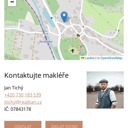
−
Leaflet
|
©
OpenStreetMap
Kontaktujte makléře
Jan Tichý
+420 730 183 539
jtichy@realitan.cz
IČ: 07843178
ODESLAT
ZASLAT DOTAZ