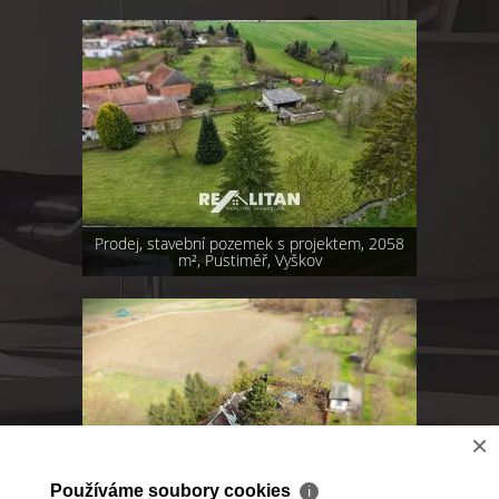
Prodej, stavební pozemek s projektem, 2058
m², Pustiměř, Vyškov
×
Používáme soubory cookies
ℹ