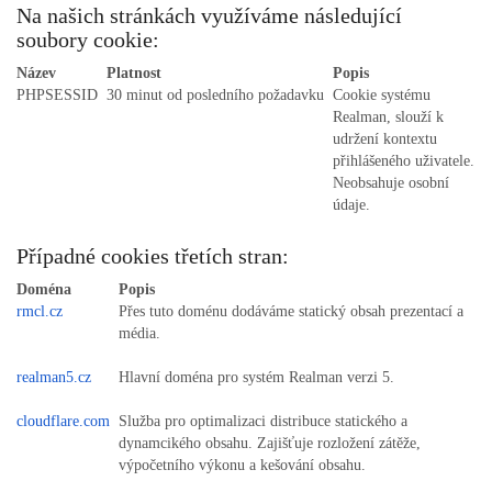
Na našich stránkách využíváme následující
soubory cookie:
Název
Platnost
Popis
PHPSESSID
30 minut od posledního požadavku
Cookie systému
Realman, slouží k
udržení kontextu
přihlášeného uživatele.
Neobsahuje osobní
údaje.
Případné cookies třetích stran:
Doména
Popis
rmcl.cz
Přes tuto doménu dodáváme statický obsah prezentací a
média.
realman5.cz
Hlavní doména pro systém Realman verzi 5.
cloudflare.com
Služba pro optimalizaci distribuce statického a
dynamcikého obsahu. Zajišťuje rozložení zátěže,
výpočetního výkonu a kešování obsahu.