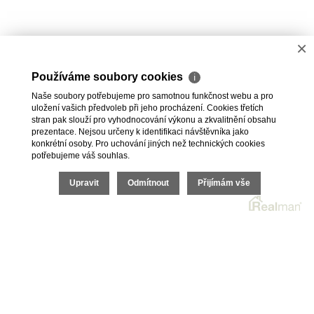
×
Používáme soubory cookies
ℹ
Naše soubory potřebujeme pro samotnou funkčnost webu a pro
uložení vašich předvoleb při jeho procházení. Cookies třetích
stran pak slouží pro vyhodnocování výkonu a zkvalitnění obsahu
prezentace. Nejsou určeny k identifikaci návštěvníka jako
konkrétní osoby. Pro uchování jiných než technických cookies
potřebujeme váš souhlas.
2026 © Jan Tichý, všechna práva vyhrazena |
Upravit
Odmítnout
Přijímám vše
Povinně zveřejňované informace
|
Povinná dokumentace
Realitní SW
Real
man