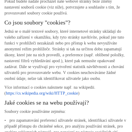
Pokud budete nadále procházet naše webové stránky beze změny
nastavení souborů cookie (viz níže), potvrzujete a souhlasíte s tím, že
provozovatel soubory cookie používá.
Co jsou soubory "cookies"?
Jedná se o malé textové soubory, které internetové stránky ukládají do
vašeho zařízení v okamžiku, kdy tyto stránky navštívíte, pokud jste tuto
funkci v prohlížeči nezakázali nebo pro přístup k webu nevyužíváte
anonymní režim prohlížeče. Stránky si tak na určitou dobu zapamatují
úkony, které jste na nich provedli, a preference (např. oblíbené položky,
nastavení filtrů vyhledávání apod.), které pak nemusíte opakovaně
zadávat. Dále se využívají pro vytvoření statistik návštěvnosti a chování
uživatelů pro provozovatele webu. V cookies neuchováváme žádné
osobní údaje, nelze tak identifikovat uživatele jako osobu.
Více informací o cookies naleznete např. na wikipedii.
(
https://cs.wikipedia.org/
wiki/HTTP_cookie
)
Jaké cookies se na webu používají?
Soubory cookie používáme zejména:
• pro zapamatování preferencí uživatele stránek, identifikaci uživatele v
případě přístupu do chráněné sekce, pro analýzu používání stránek, pro