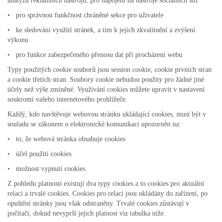
analýzu reklamních nástrojů, pro napojení na nástroje sociálních sítí
• pro správnou funkčnost chráněné sekce pro uživatele
• ke sledování využití stránek, a tím k jejich zkvalitnění a zvýšení
výkonu
• pro funkce zabezpečeného přenosu dat při procházení webu
Typy použitých cookie souborů jsou session cookie, cookie prvních stran
a cookie třetích stran. Soubory cookie nebudou použity pro žádné jiné
účely než výše zmíněné. Využívání cookies můžete upravit v nastavení
soukromí vašeho internetového prohlížeče.
Každý, kdo navštěvuje webovou stránku ukládající cookies, musí být v
souladu se zákonem o elektronické komunikaci upozorněn na:
• to, že webová stránka obsahuje cookies
• účel použití cookies
• možnost vypnutí cookies.
Z pohledu platnosti existují dva typy cookies a to cookies pro aktuální
relaci a trvalé cookies. Cookies pro relaci jsou ukládány do zařízení, po
opuštění stránky jsou však odstraněny. Trvalé cookies zůstávají v
počítači, dokud nevyprší jejich platnost viz tabulka níže.