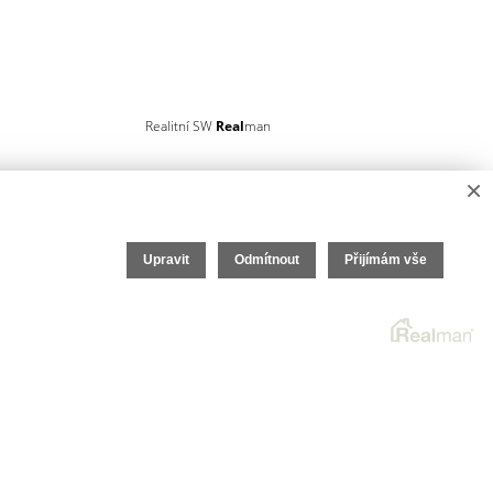
Realitní SW
Real
man
×
Upravit
Odmítnout
Přijímám vše