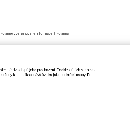
|
Povinně zveřejňované informace
|
Povinná
ch předvoleb při jeho procházení. Cookies třetích stran pak
rčeny k identifikaci návštěvníka jako konkrétní osoby. Pro