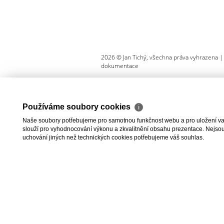
2026 © Jan Tichý, všechna práva vyhrazena 
dokumentace
Používáme soubory cookies
ℹ
Naše soubory potřebujeme pro samotnou funkčnost webu a pro uložení vaši
slouží pro vyhodnocování výkonu a zkvalitnění obsahu prezentace. Nejsou u
uchování jiných než technických cookies potřebujeme váš souhlas.