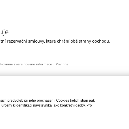
ťuje
tní rezervační smlouvy, které chrání obě strany obchodu.
|
Povinně zveřejňované informace
|
Povinná
š vysněný byt či dům nikdo jiný nekoupí.
Realitan, s.r.o. vám zajist
u nemovitost bez rizika.
ch předvoleb při jeho procházení. Cookies třetích stran pak
rčeny k identifikaci návštěvníka jako konkrétní osoby. Pro