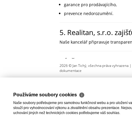
garance pro prodávajícího,
prevence nedorozumění.
5. Realitan, s.r.o. zajiš
Naše kancelář připravuje transparen
Závěr + CTA
2026 © Jan Tichý, všechna práva vyhrazena 
Rezervační smlouva je jistota, že vá
dokumentace
Kontaktujte nás a zarezervujte si svo
Používáme soubory cookies
ℹ
Naše soubory potřebujeme pro samotnou funkčnost webu a pro uložení vaši
slouží pro vyhodnocování výkonu a zkvalitnění obsahu prezentace. Nejsou u
uchování jiných než technických cookies potřebujeme váš souhlas.