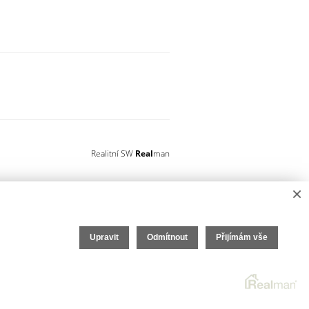
Realitní SW
Real
man
í bezpečnou rezervaci.
×
Upravit
Odmítnout
Přijímám vše