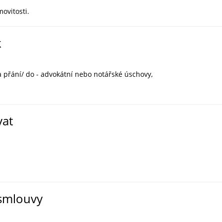
ovitosti.
k
a přání/ do - advokátní nebo notářské úschovy,
vat
 smlouvy