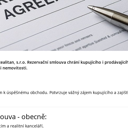
litan, s.r.o. Rezervační smlouva chrání kupujícího i prodávajícího
pi nemovitosti.
m k úspěšnému obchodu. Potvrzuje vážný zájem kupujícího a zajiš
louva - obecně:
m a realitní kanceláří,