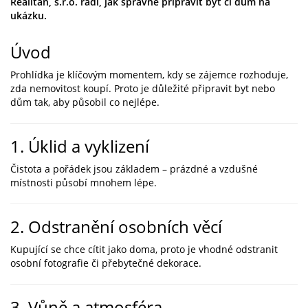
Realitan, s.r.o. radí, jak správně připravit byt či dům na
ukázku.
Úvod
Prohlídka je klíčovým momentem, kdy se zájemce rozhoduje,
zda nemovitost koupí. Proto je důležité připravit byt nebo
dům tak, aby působil co nejlépe.
1. Úklid a vyklizení
Čistota a pořádek jsou základem – prázdné a vzdušné
místnosti působí mnohem lépe.
2. Odstranění osobních věcí
Kupující se chce cítit jako doma, proto je vhodné odstranit
osobní fotografie či přebytečné dekorace.
3. Vůně a atmosféra