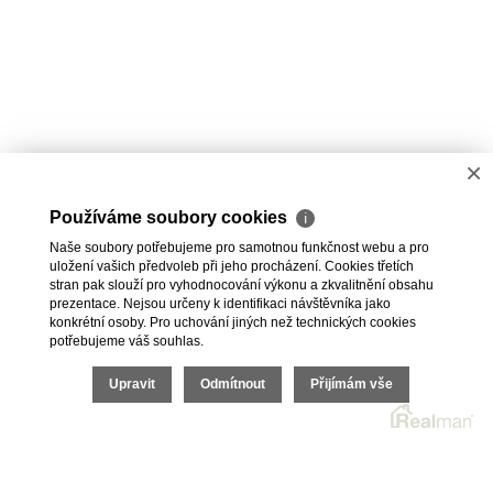
×
Používáme soubory cookies
ℹ
Naše soubory potřebujeme pro samotnou funkčnost webu a pro
uložení vašich předvoleb při jeho procházení. Cookies třetích
stran pak slouží pro vyhodnocování výkonu a zkvalitnění obsahu
prezentace. Nejsou určeny k identifikaci návštěvníka jako
konkrétní osoby. Pro uchování jiných než technických cookies
potřebujeme váš souhlas.
2026 © Jan Tichý, všechna práva vyhrazena |
Upravit
Odmítnout
Přijímám vše
Povinně zveřejňované informace
|
Povinná dokumentace
Realitní SW
Real
man