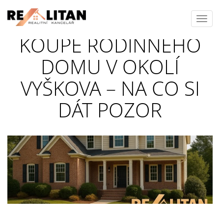
Toggl
navig
KOUPĚ RODINNÉHO
DOMU V OKOLÍ
VYŠKOVA – NA CO SI
DÁT POZOR