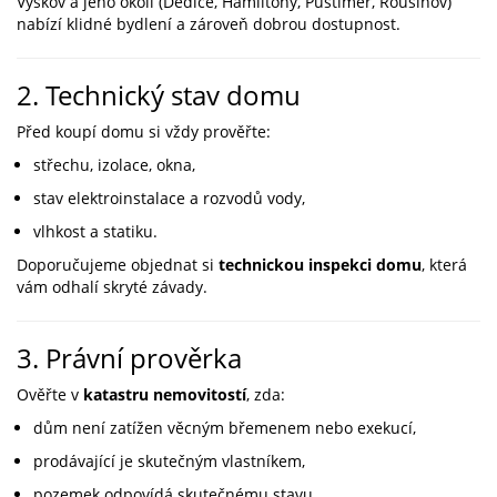
Vyškov a jeho okolí (Dědice, Hamiltony, Pustiměř, Rousínov)
nabízí klidné bydlení a zároveň dobrou dostupnost.
2. Technický stav domu
Před koupí domu si vždy prověřte:
střechu, izolace, okna,
stav elektroinstalace a rozvodů vody,
vlhkost a statiku.
Doporučujeme objednat si
technickou inspekci domu
, která
vám odhalí skryté závady.
3. Právní prověrka
Ověřte v
katastru nemovitostí
, zda:
dům není zatížen věcným břemenem nebo exekucí,
prodávající je skutečným vlastníkem,
pozemek odpovídá skutečnému stavu.