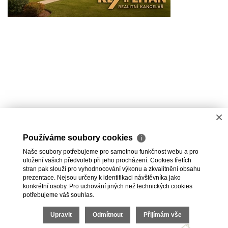
×
Používáme soubory cookies
ℹ
Naše soubory potřebujeme pro samotnou funkčnost webu a pro
uložení vašich předvoleb při jeho procházení. Cookies třetích
stran pak slouží pro vyhodnocování výkonu a zkvalitnění obsahu
prezentace. Nejsou určeny k identifikaci návštěvníka jako
konkrétní osoby. Pro uchování jiných než technických cookies
potřebujeme váš souhlas.
2026 © Jan Tichý, všechna práva vyhrazena |
Upravit
Odmítnout
Přijímám vše
Povinně zveřejňované informace
|
Povinná dokumentace