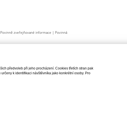
|
Povinně zveřejňované informace
|
Povinná
ch předvoleb při jeho procházení. Cookies třetích stran pak
rčeny k identifikaci návštěvníka jako konkrétní osoby. Pro