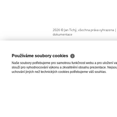
2026 © Jan Tichý, všechna práva vyhrazena 
dokumentace
Používáme soubory cookies
ℹ
Naše soubory potřebujeme pro samotnou funkčnost webu a pro uložení vaši
slouží pro vyhodnocování výkonu a zkvalitnění obsahu prezentace. Nejsou u
uchování jiných než technických cookies potřebujeme váš souhlas.