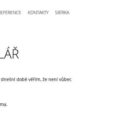
REFERENCE
KONTAKTY
SBÍRKA
LÁŘ
V dnešní době věřím, že není vůbec
ama.