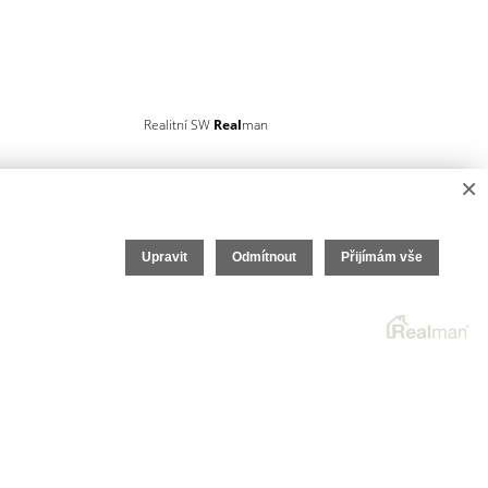
Realitní SW
Real
man
×
Upravit
Odmítnout
Přijímám vše