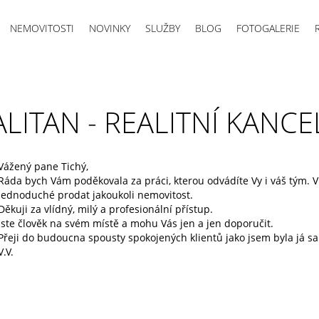
NEMOVITOSTI
NOVINKY
SLUŽBY
BLOG
FOTOGALERIE
ALITAN - REALITNÍ KANCE
Vážený pane Tichý,
Ráda bych Vám poděkovala za práci, kterou odvádíte Vy i váš tým. 
jednoduché prodat jakoukoli nemovitost.
Děkuji za vlídný, milý a profesionální přístup.
Jste člověk na svém místě a mohu Vás jen a jen doporučit.
Přeji do budoucna spousty spokojených klientů jako jsem byla já s
V.V.