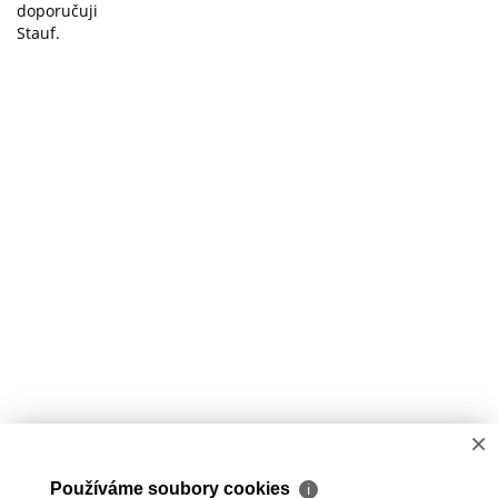
doporučuji ️
Stauf.
×
2026 © Jan Tichý, všechna práva vyhrazena |
Používáme soubory cookies
Povinně zveřejňované informace
|
Povinná dokumentace
ℹ