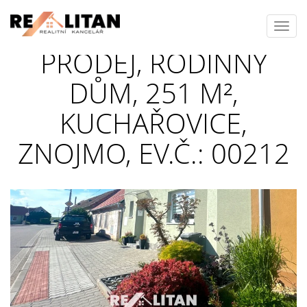
Toggl
navig
PRODEJ, RODINNÝ
DŮM, 251 M²,
KUCHAŘOVICE,
ZNOJMO, EV.Č.: 00212