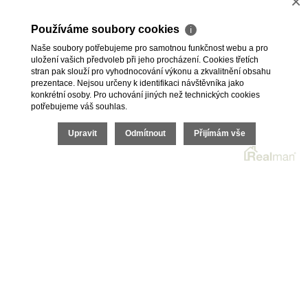
×
Zdroj topení
Elektrokotel, Krbová kamna
Používáme soubory cookies
ℹ
Naše soubory potřebujeme pro samotnou funkčnost webu a pro
Zdroj teplé vody
Elektrokotel
uložení vašich předvoleb při jeho procházení. Cookies třetích
stran pak slouží pro vyhodnocování výkonu a zkvalitnění obsahu
prezentace. Nejsou určeny k identifikaci návštěvníka jako
konkrétní osoby. Pro uchování jiných než technických cookies
potřebujeme váš souhlas.
2026 © Jan Tichý, všechna práva vyhrazena |
Upravit
Odmítnout
Přijímám vše
Povinně zveřejňované informace
|
Povinná dokumentace
Realitní SW
Real
man