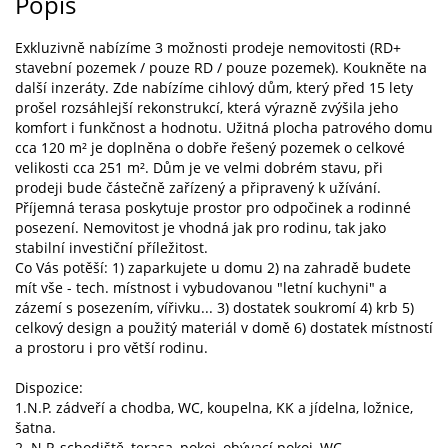
Popis
Exkluzivně nabízíme 3 možnosti prodeje nemovitosti (RD+
stavební pozemek / pouze RD / pouze pozemek). Koukněte na
další inzeráty. Zde nabízíme cihlový dům, který před 15 lety
prošel rozsáhlejší rekonstrukcí, která výrazně zvýšila jeho
komfort i funkčnost a hodnotu. Užitná plocha patrového domu
cca 120 m² je doplněna o dobře řešený pozemek o celkové
velikosti cca 251 m². Dům je ve velmi dobrém stavu, při
prodeji bude částečně zařízený a připravený k užívání.
Příjemná terasa poskytuje prostor pro odpočinek a rodinné
posezení. Nemovitost je vhodná jak pro rodinu, tak jako
stabilní investiční příležitost.
Co Vás potěší: 1) zaparkujete u domu 2) na zahradě budete
mít vše - tech. místnost i vybudovanou "letní kuchyni" a
zázemí s posezením, vířivku... 3) dostatek soukromí 4) krb 5)
celkový design a použitý materiál v domě 6) dostatek místností
a prostoru i pro větší rodinu.
Dispozice:
1.N.P. zádveří a chodba, WC, koupelna, KK a jídelna, ložnice,
šatna.
2. N.P. schodiště, terasa, pokoj, obývací pokoj, WC.