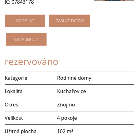
IČ: 07843178
ODESLAT
ZASLAT DOTAZ
VYTISKNOUT
rezervováno
Kategorie
Rodinné domy
Lokalita
Kuchařovice
Okres
Znojmo
Velikost
4 pokoje
Užitná plocha
102 m²