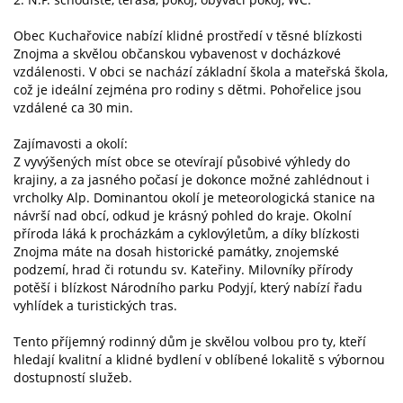
Obec Kuchařovice nabízí klidné prostředí v těsné blízkosti
Znojma a skvělou občanskou vybavenost v docházkové
vzdálenosti. V obci se nachází základní škola a mateřská škola,
což je ideální zejména pro rodiny s dětmi. Pohořelice jsou
vzdálené ca 30 min.
Zajímavosti a okolí:
Z vyvýšených míst obce se otevírají působivé výhledy do
krajiny, a za jasného počasí je dokonce možné zahlédnout i
vrcholky Alp. Dominantou okolí je meteorologická stanice na
návrší nad obcí, odkud je krásný pohled do kraje. Okolní
příroda láká k procházkám a cyklovýletům, a díky blízkosti
Znojma máte na dosah historické památky, znojemské
podzemí, hrad či rotundu sv. Kateřiny. Milovníky přírody
potěší i blízkost Národního parku Podyjí, který nabízí řadu
vyhlídek a turistických tras.
Tento příjemný rodinný dům je skvělou volbou pro ty, kteří
hledají kvalitní a klidné bydlení v oblíbené lokalitě s výbornou
dostupností služeb.