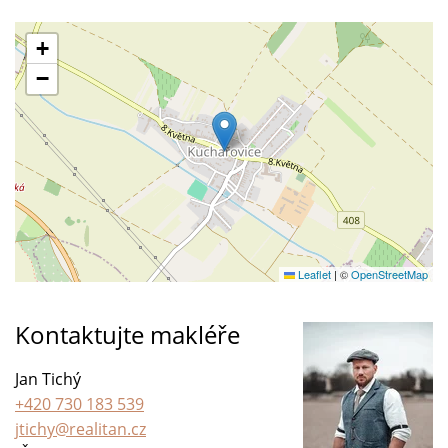
+
−
Leaflet
|
©
OpenStreetMap
Kontaktujte makléře
Jan Tichý
+420 730 183 539
jtichy@realitan.cz