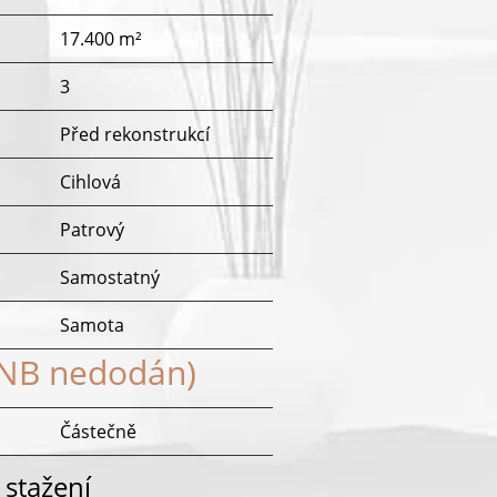
17.400 m²
3
Před rekonstrukcí
Cihlová
Patrový
Samostatný
u
Samota
ENB nedodán)
Částečně
 stažení