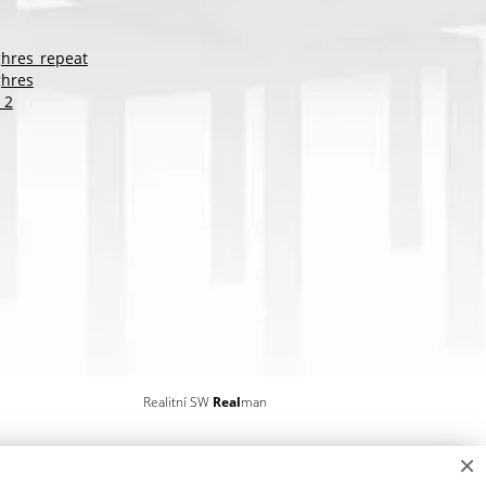
hres_repeat
ghres
_2
Realitní SW
Real
man
×