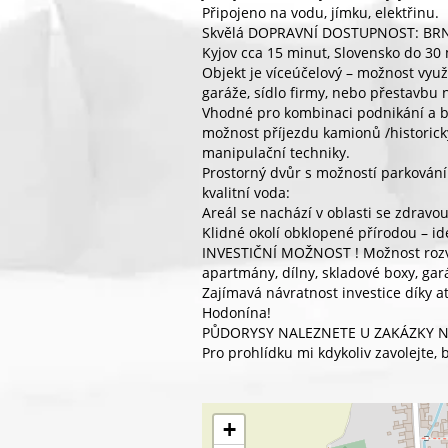
Připojeno na vodu, jímku, elektřinu.
Skvělá DOPRAVNÍ DOSTUPNOST: BRNO
Kyjov cca 15 minut, Slovensko do 30
Objekt je víceúčelový – možnost využ
garáže, sídlo firmy, nebo přestavbu 
Vhodné pro kombinaci podnikání a by
možnost příjezdu kamionů /historick
manipulační techniky.
Prostorný dvůr s možností parkování 
kvalitní voda:
Areál se nachází v oblasti se zdrav
Klidné okolí obklopené přírodou – ide
INVESTIČNÍ MOŽNOST ! Možnost rozvo
apartmány, dílny, skladové boxy, ga
Zajímavá návratnost investice díky at
Hodonína!
PŮDORYSY NALEZNETE U ZAKÁZKY 
Pro prohlídku mi kdykoliv zavolejte, 
+