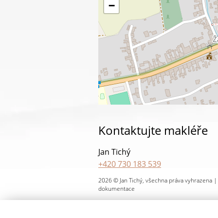
−
Kontaktujte makléře
Jan Tichý
+420 730 183 539
jtichy@realitan.cz
2026 © Jan Tichý, všechna práva vyhrazena 
IČ: 07843178
dokumentace
ODESLAT
ZASL