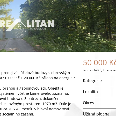
50 000 K
bez poplatků, + provize
 prodej víceúčelové budovy s obrovským
 50 000 Kč + 20 000 Kč záloha na energie /
Kategorie
u bránou a gabionovou zdí. Objekt je
Lokalita
systémem včetně kamerového záznamu.
avní budova o 3 patrech, dokončena
Okres
 obestavěným prostorem 1070 m3. Dále je
u ca 20 x 45 metrů. V hlavní nemovitosti
Užitná plocha
ě sociálního zázemí.