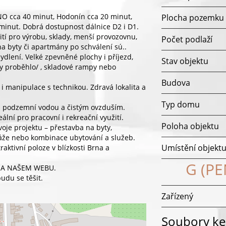
 cca 40 minut, Hodonín cca 20 minut,
Plocha pozemku
 minut. Dobrá dostupnost dálnice D2 i D1.
ití pro výrobu, sklady, menší provozovnu,
Počet podlaží
na byty či apartmány po schválení sú..
dlení. Velké zpevněné plochy i příjezd,
Stav objektu
y proběhlo/ , skladové rampy nebo
Budova
i manipulace s technikou. Zdravá lokalita a
Typ domu
ou podzemní vodou a čistým ovzduším.
ální pro pracovní i rekreační využití.
Poloha objektu
je projektu – přestavba na byty,
ráže nebo kombinace ubytování a služeb.
Umístění objekt
raktivní poloze v blízkosti Brna a
G (P
NA NAŠEM WEBU.
budu se těšit.
Zařízený
Soubory ke