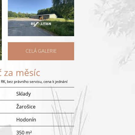
CELÁ GALERIE
č za měsíc
 RK, bez právního servisu, cena k jednání
Sklady
Žarošice
Hodonín
350 m²