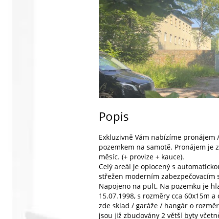
Popis
Exkluzivně Vám nabízíme pronájem /
pozemkem na samotě. Pronájem je za
měsíc. (+ provize + kauce).
Celý areál je oplocený s automaticko
střežen moderním zabezpečovacím 
Napojeno na pult. Na pozemku je hl
15.07.1998, s rozměry cca 60x15m a
zde sklad / garáže / hangár o rozměr
jsou již zbudovány 2 větší byty včetn