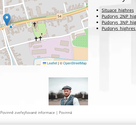
Situace_highres
Pudorys_2NP_hig
Pudorys_3NP_hi
Pudorys_highres
Leaflet
|
©
OpenStreetMap
|
Povinně zveřejňované informace
|
Povinná
AT DOTAZ
VYTISKNOUT